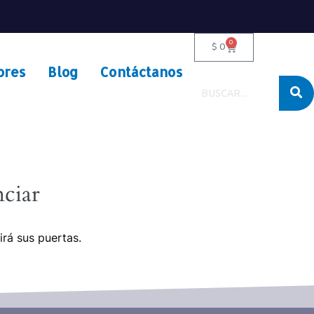
0
$
0
ores
Blog
Contáctanos
ciar
irá sus puertas.