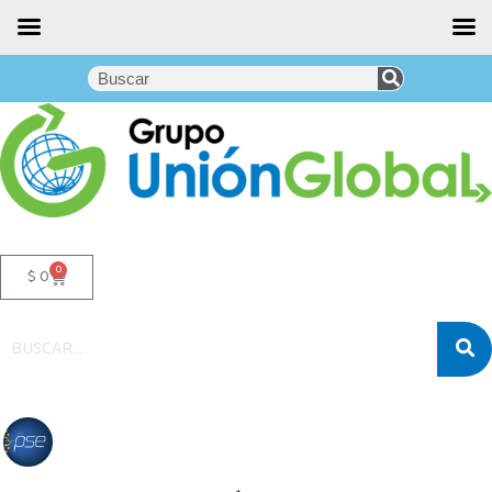
0
$
0