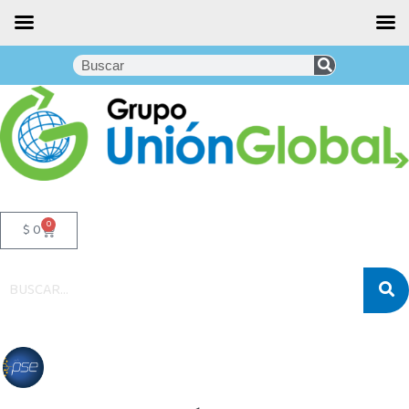
0
$
0