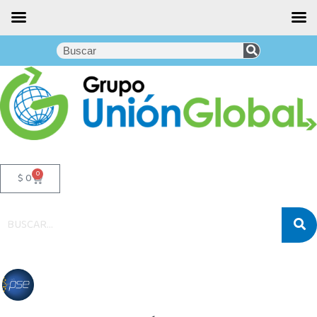
0
$
0