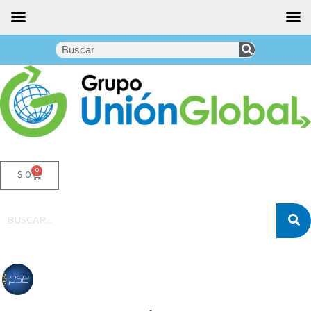
0
$
0