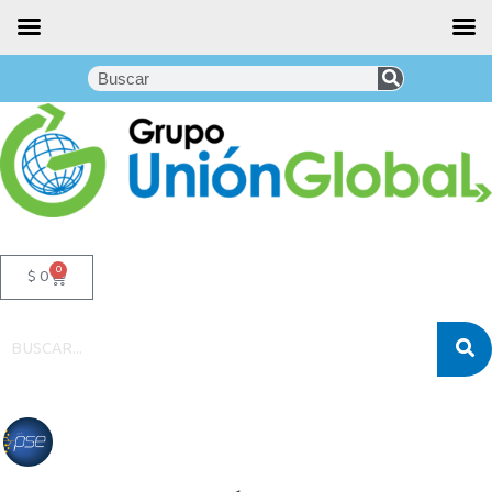
0
$
0