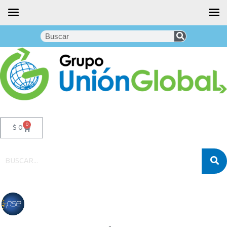
0
$
0