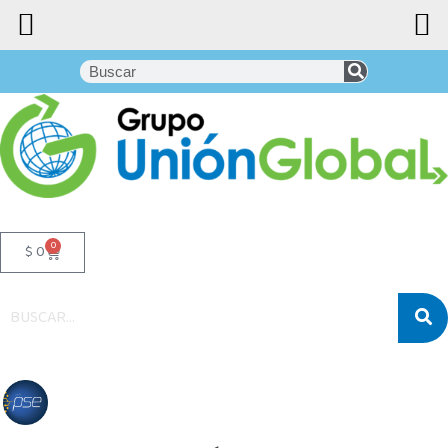
0
$
0