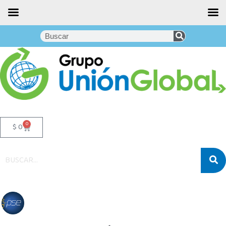
0
$
0