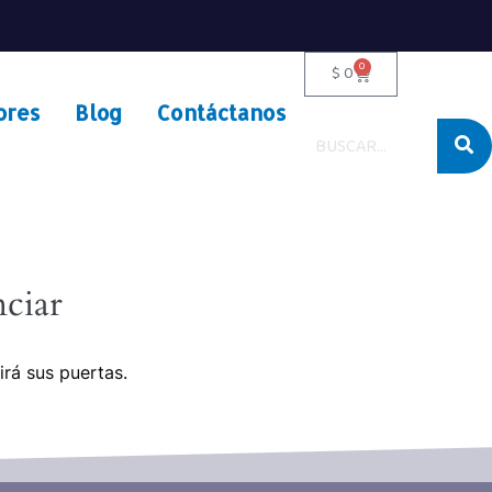
0
$
0
ores
Blog
Contáctanos
ciar
irá sus puertas.