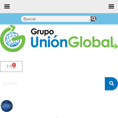
0
$
0