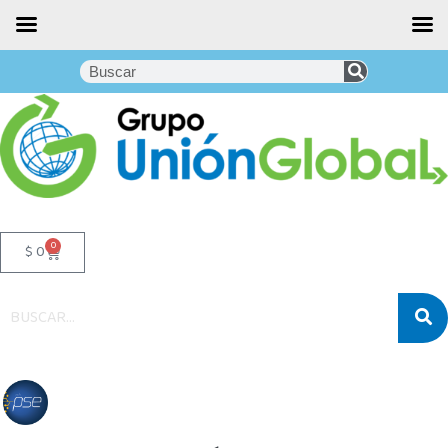
0
$
0