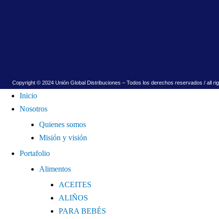
Copyright © 2024 Unión Global Distribuciones – Todos los derechos reservados / all ri
Inicio
Nosotros
Quienes somos
Misión y visión
Portafolio
Alimentos
ACEITES
ALIÑOS
PARA BEBÉS