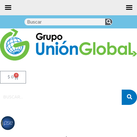
0
$
0