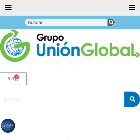
0
$
0