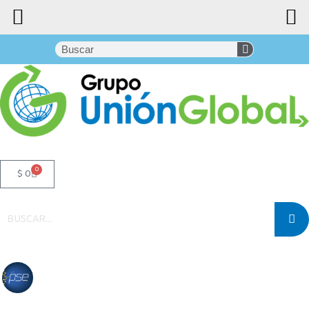
0
$
0