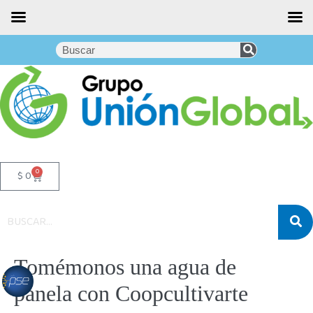
0
$
0
Tomémonos una agua de
panela con Coopcultivarte